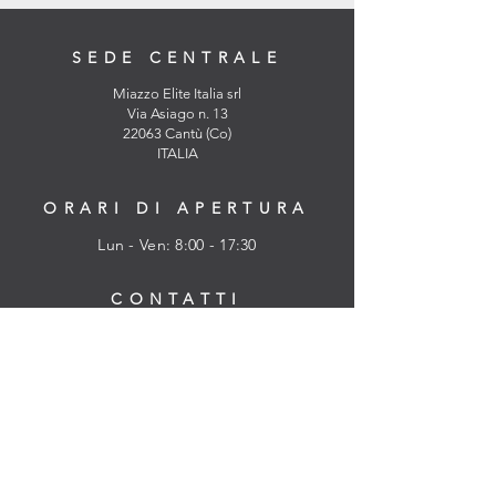
SEDE CENTRALE
Miazzo Elite Italia srl
Via Asiago n. 13
22063 Cantù (Co)
ITALIA
ORARI DI APERTURA
Lun - Ven: 8:00 - 17:30
CONTATTI
tel.
+39 031-735533
Fax
+39 031-730908
elite@miazzo.it
politica sulla riservatezza
SEGUICI